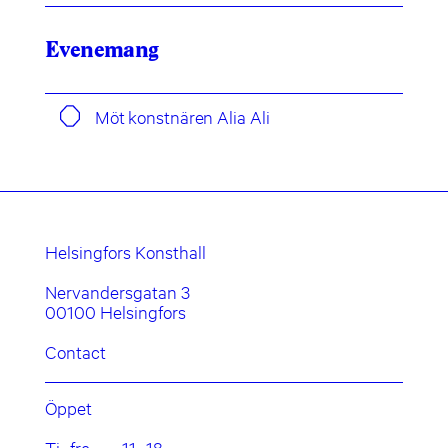
Evenemang
Möt konstnären Alia Ali
Helsingfors Konsthall
Nervandersgatan 3
00100 Helsingfors
Contact
Öppet
Ti–fre
11–18