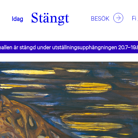
Stängt
Fi
BESÖK
Idag
allen är stängd under utställningsupphängningen 20.7–19.