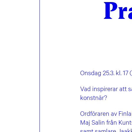
Pr
Onsdag 25.3. kl. 1
Vad inspirerar att 
konstnär?
Ordföraren av Finl
Maj Salin från Kunt
samt samlare Jaakk