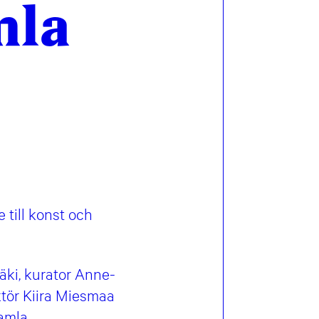
mla
 till konst och
ki, kurator Anne-
ektör Kiira Miesmaa
samla