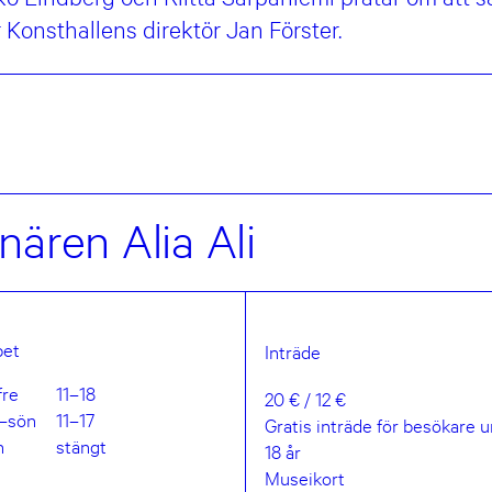
 Konsthallens direktör Jan Förster.
ären Alia Ali
et
Inträde
fre
11–18
20 € / 12 €
–sön
11–17
Gratis inträde för besökare 
n
stängt
18 år
Museikort