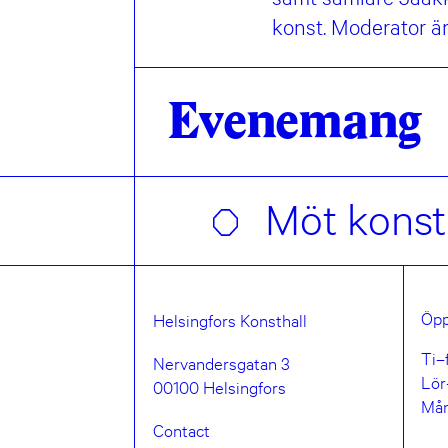
konst. Moderator är
Evenemang
Möt konstn
Öpp
Helsingfors Konsthall
Ti–
Nervandersgatan 3
Lör
00100 Helsingfors
Må
Contact