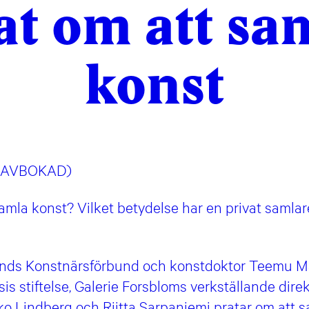
at om att sa
konst
7 (AVBOKAD)
samla konst? Vilket betydelse har en privat samlare
ands Konstnärsförbund och konstdoktor Teemu Mä
sis stiftelse, Galerie Forsbloms verkställande dir
o Lindberg och Riitta Sarpaniemi pratar om att 