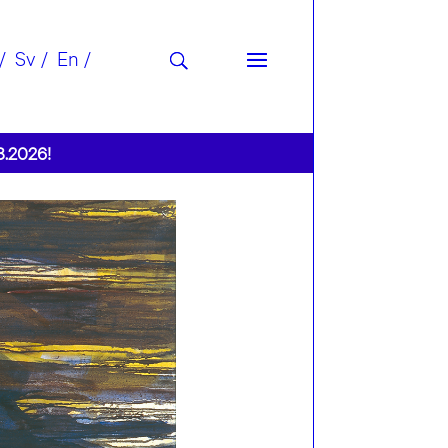
Sv
En
8.2026!