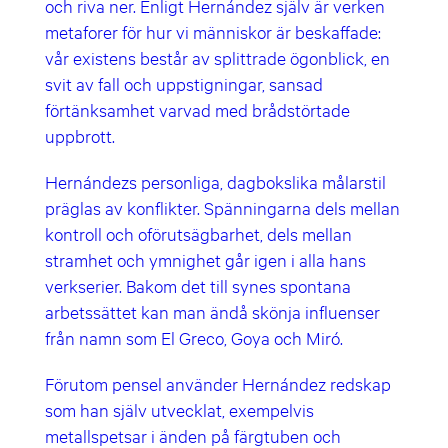
och riva ner. Enligt Hernández själv är verken
metaforer för hur vi människor är beskaffade:
vår existens består av splittrade ögonblick, en
svit av fall och uppstigningar, sansad
förtänksamhet varvad med brådstörtade
uppbrott.
Hernándezs personliga, dagbokslika målarstil
präglas av konflikter. Spänningarna dels mellan
kontroll och oförutsägbarhet, dels mellan
stramhet och ymnighet går igen i alla hans
verkserier. Bakom det till synes spontana
arbetssättet kan man ändå skönja influenser
från namn som El Greco, Goya och Miró.
Förutom pensel använder Hernández redskap
som han själv utvecklat, exempelvis
metallspetsar i änden på färgtuben och