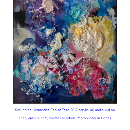
Secundino Hernández, Feel at Ease, 2017, acrylic, oil, and alkyd on
linen, 241 x 201 cm, private collection. Photo: Joaquin Cortés