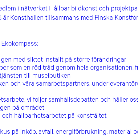
edlem i nätverket Hållbar bildkonst och projektpar
25 är Konsthallen tillsammans med Finska Konstfö
m Ekokompass:
agen med siktet inställt på större förändringar
per som en röd tråd genom hela organisationen, frå
tjänsten till museibutiken
iken och våra samarbetspartners, underleverantör
hetsarbete, vi följer samhällsdebatten och håller 
ngen på området
s- och hållbarhetsarbetet på konstfältet
us på inköp, avfall, energiförbrukning, material