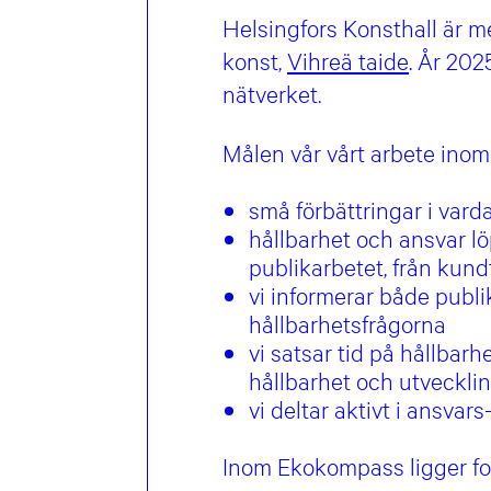
Helsingfors Konsthall är m
konst,
Vihreä taide
. År 20
nätverket.
Målen vår vårt arbete ino
små förbättringar i vard
hållbarhet och ansvar lö
publikarbetet, från kund
vi informerar både publ
hållbarhetsfrågorna
vi satsar tid på hållbar
hållbarhet och utveckli
vi deltar aktivt i ansvar
Inom Ekokompass ligger fok