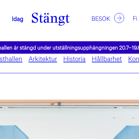
Stängt
Fi
BESÖK
Idag
allen är stängd under utställningsupphängningen 20.7–19.
sthallen
Arkitektur
Historia
Hållbarhet
Kon