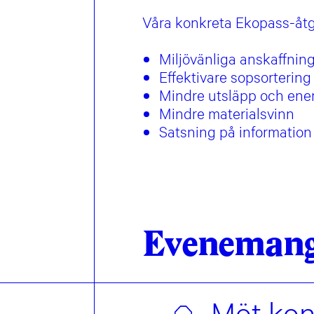
Våra konkreta Ekopass-åtg
Miljövänliga anskaffnin
Effektivare sopsortering
Mindre utsläpp och ene
Mindre materialsvinn
Satsning på informatio
Eveneman
Möt kons