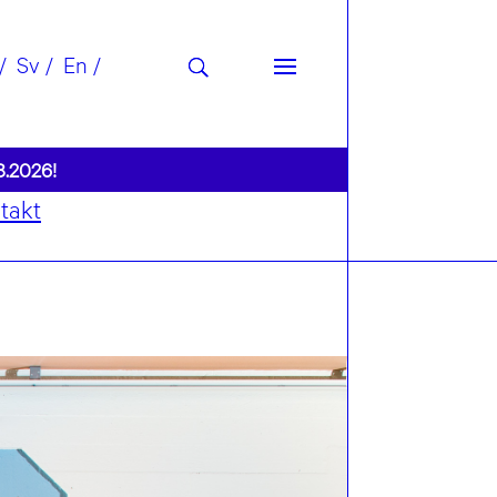
Sv
En
8.2026!
takt