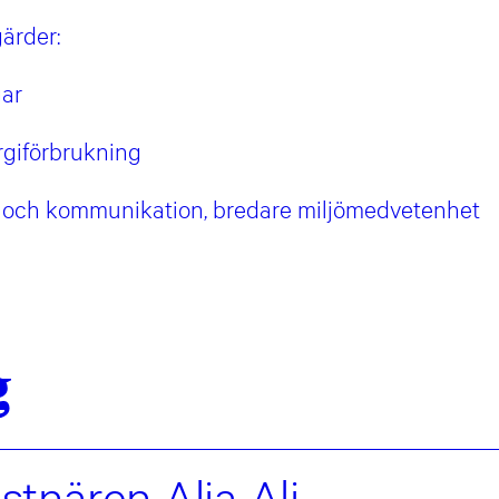
ärder:
gar
rgiförbrukning
n och kommunikation, bredare miljömedvetenhet
g
tnären Alia Ali