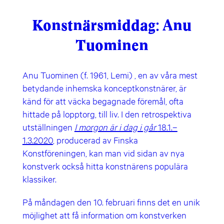
Konstnärsmiddag: Anu
Tuominen
Anu Tuominen (f. 1961, Lemi) , en av våra mest
betydande inhemska konceptkonstnärer, är
känd för att väcka begagnade föremål, ofta
hittade på lopptorg, till liv. I den retrospektiva
utställningen
I morgon är i dag i går
18.1.–
1.3.2020
, producerad av Finska
Konstföreningen, kan man vid sidan av nya
konstverk också hitta konstnärens populära
klassiker.
På måndagen den 10. februari finns det en unik
möjlighet att få information om konstverken