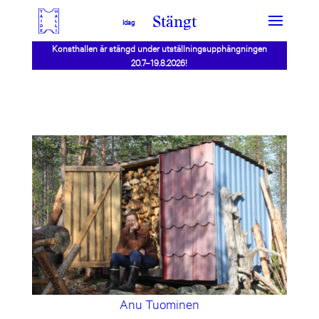
Stängt
Idag
Konsthallen är stängd under utställningsupphängningen
20.7–19.8.2026!
Anu Tuominen