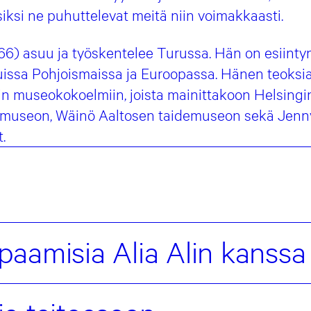
 siksi ne puhuttelevat meitä niin voimakkaasti.
966) asuu ja työskentelee Turussa. Hän on esiintyny
ssa Pohjoismaissa ja Euroopassa. Hänen teoksi
iin museokokoelmiin, joista mainittakoon Helsing
emuseon, Wäinö Aaltosen taidemuseon sekä Jenny
.
tapaamisia Alia Alin kanssa