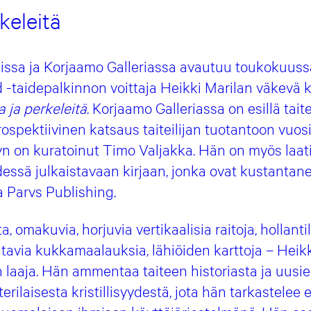
keleitä
lissa ja Korjaamo Galleriassa avautuu toukokuus
 -taidepalkinnon voittaja Heikki Marilan väkevä 
 ja perkeleitä
. Korjaamo Galleriassa on esillä tait
trospektiivinen katsaus taiteilijan tuotantoon vuos
yn on kuratoinut Timo Valjakka. Hän on myös laat
essä julkaistavaan kirjaan, jonka ovat kustantan
a Parvs Publishing.
a, omakuvia, horjuvia vertikaalisia raitoja, hollant
avia kukkamaalauksia, lähiöiden karttoja – Heikk
n laaja. Hän ammentaa taiteen historiasta ja uus
erilaisesta kristillisyydestä, jota hän tarkastelee