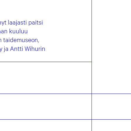
t laajasti paitsi
aan kuuluu
in taidemuseon,
 ja Antti Wihurin