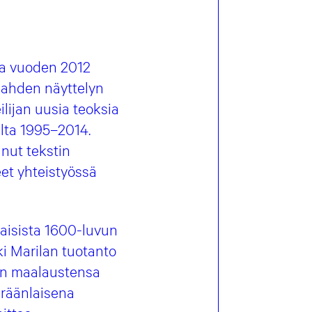
sa vuoden 2012
kahden näyttelyn
eilijan uusia teoksia
ilta 1995–2014.
inut tekstin
eet yhteistyössä
ilaisista 1600-luvun
i Marilan tuotanto
ien maalaustensa
 eräänlaisena