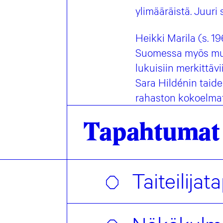
ylimääräistä. Juuri
Heikki Marila (s. 1
Suomessa myös mui
lukuisiin merkittäv
Sara Hildénin taid
rahaston kokoelmat
Tapahtumat
Taiteilija