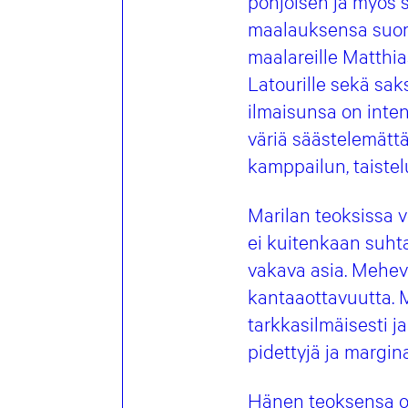
pohjoisen ja myös 
maalauksensa suora
maalareille Matthia
Latourille sekä sak
ilmaisunsa on inten
väriä säästelemättä
kamppailun, taistelu
Marilan teoksissa v
ei kuitenkaan suhta
vakava asia. Mehevi
kantaaottavuutta. Ma
tarkkasilmäisesti j
pidettyjä ja margina
Hänen teoksensa ova