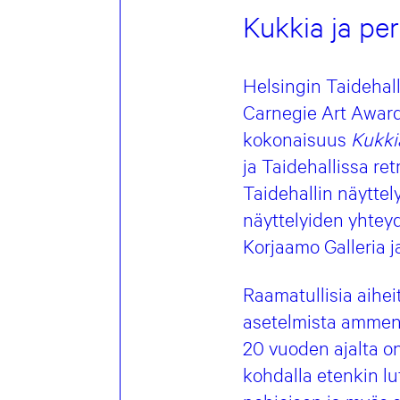
Kukkia ja per
Helsingin Taidehal
Carnegie Art Award
kokonaisuus
Kukkia
ja Taidehallissa re
Taidehallin näyttel
näyttelyiden yhteyd
Korjaamo Galleria j
Raamatullisia aiheit
asetelmista amment
20 vuoden ajalta o
kohdalla etenkin lut