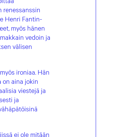
ittaa
n renessanssin
le Henri Fantin-
iheet, myös hänen
oimakkain vedoin ja
ksen välisen
 myös ironiaa. Hän
 on aina jokin
lisia viestejä ja
sesti ja
 vähäpätöisinä
iissä ei ole mitään