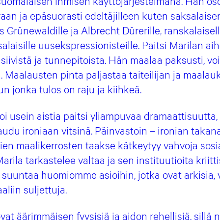
suomalaisen ihmisen käyttöjärjestelmänä. Hän oso
an ja epäsuorasti edeltäjilleen kuten saksalaise
s Grünewaldille ja Albrecht Dürerille, ranskalaisel
salaisille uusekspressionisteille. Paitsi Marilan a
siivistä ja tunnepitoista. Hän maalaa paksusti, v
. Maalausten pinta paljastaa taiteilijan ja maalau
n jonka tulos on raju ja kiihkeä.
oi usein aistia paitsi yliampuvaa dramaattisuutta,
udu ironiaan vitsinä. Päinvastoin – ironian takana
en maalikerrosten taakse kätkeytyy vahvoja sosiaa
rila tarkastelee valtaa ja sen instituutioita kriitti
a suuntaa huomiomme asioihin, jotka ovat arkisia,
aliin suljettuja.
t äärimmäisen fyysisiä ja aidon rehellisiä, sillä n