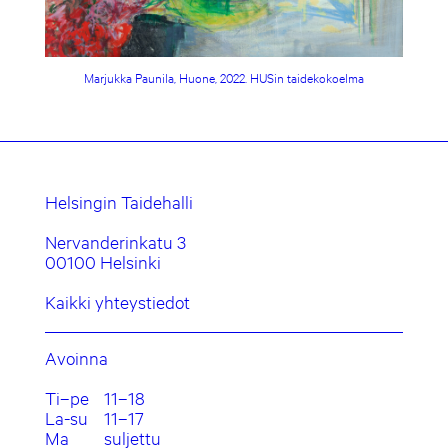
Marjukka Paunila, Huone, 2022. HUSin taidekokoelma
Helsingin Taidehalli
Nervanderinkatu 3
00100 Helsinki
Kaikki yhteystiedot
Avoinna
Ti–pe
11–18
La-su
11–17
Ma
suljettu