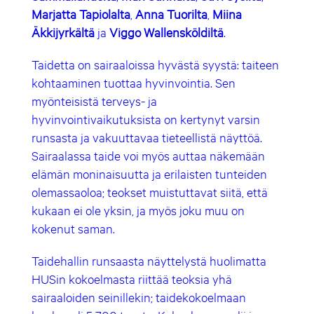
Marjatta Tapiolalta
,
Anna Tuorilta
,
Miina
Äkkijyrkältä
ja
Viggo
Wallensköldiltä
.
Taidetta on sairaaloissa hyvästä syystä: taiteen
kohtaaminen tuottaa hyvinvointia. Sen
myönteisistä terveys- ja
hyvinvointivaikutuksista on kertynyt varsin
runsasta ja vakuuttavaa tieteellistä näyttöä.
Sairaalassa taide voi myös auttaa näkemään
elämän moninaisuutta ja erilaisten tunteiden
olemassaoloa; teokset muistuttavat siitä, että
kukaan ei ole yksin, ja myös joku muu on
kokenut saman.
Taidehallin runsaasta näyttelystä huolimatta
HUSin kokoelmasta riittää teoksia yhä
sairaaloiden seinillekin; taidekokoelmaan