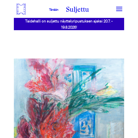
Suljettu
Tänään
Taidehalli on suljettu näyttelyripustuksen ajaksi 20.7. -
19.8.2026!