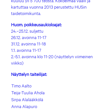
kuuluu yli 5 700 teosta. Kokoelmaa vaalii ja
kartuttaa vuonna 2013 perustettu HUSin
taidetoimikunta.
Huom. poikkeusaukioloajat:
24.–25.12. suljettu
26.12. avoinna 11-17
31.12. avoinna 11-18
1.1. avoinna 11-17
2.-5.1. avoinna klo 11-20 (näyttelyn viimeinen
viikko)
Näyttelyn taiteilijat:
Timo Aalto
Teija-Tuulia Ahola
Sirpa Alalääkkölä
Anna Alapuro