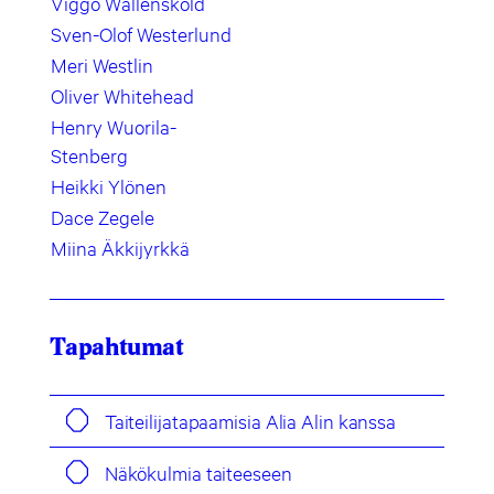
Viggo Wallensköld
Sven-Olof Westerlund
Meri Westlin
Oliver Whitehead
Henry Wuorila-
Stenberg
Heikki Ylönen
Dace Zegele
Miina Äkkijyrkkä
Tapahtumat
Taiteilijatapaamisia Alia Alin kanssa
Näkökulmia taiteeseen