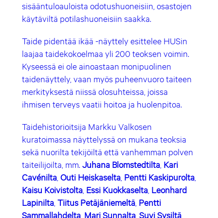
sisääntuloauloista odotushuoneisiin, osastojen
käytäviltä potilashuoneisiin saakka.
Taide pidentää ikää -näyttely esittelee HUSin
laajaa taidekokoelmaa yli 200 teoksen voimin.
Kyseessä ei ole ainoastaan monipuolinen
taidenäyttely, vaan myös puheenvuoro taiteen
merkityksestä niissä olosuhteissa, joissa
ihmisen terveys vaatii hoitoa ja huolenpitoa.
Taidehistorioitsija Markku Valkosen
kuratoimassa näyttelyssä on mukana teoksia
sekä nuorilta tekijöiltä että vanhemman polven
taiteilijoilta, mm.
Juhana Blomstedtilta
,
Kari
Cavénilta
,
Outi Heiskaselta
,
Pentti Kaskipurolta
,
Kaisu Koivistolta
,
Essi Kuokkaselta
,
Leonhard
Lapinilta
,
Tiitus Petäjäniemeltä
,
Pentti
Sammallahdelta
,
Mari Sunnalta
,
Suvi Sysiltä
,