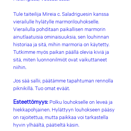
Tule taiteilija Mireia c. Saladriguesin kanssa
vierailulle hylätylle marmorilouhokselle.
Vierailulla pohditaan paikallisen marmorin
ainutlaatuisia ominaisuuksia, sen louhinnan
historiaa ja sitä, mihin marmoria on käytetty.
Tutkimme myös paikan päällä olevia kiviä ja
sitä, miten luonnonilmiöt ovat vaikuttaneet
niihin.
Jos sää sallii, päätämme tapahtuman rennolla
piknikillä. Tuo omat eväät.
Esteettömyys:
Polku louhokselle on leveä ja
hiekkapohjainen. Hylättyyn louhokseen pääsy
on rajoitettua, mutta paikkaa voi tarkastella
hyvin ylhäältä, päätieltä käsin.