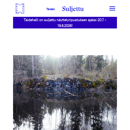
Suljettu
Tänään
Taidehalli on suljettu näyttelyripustuksen ajaksi 20.7. -
19.8.2026!