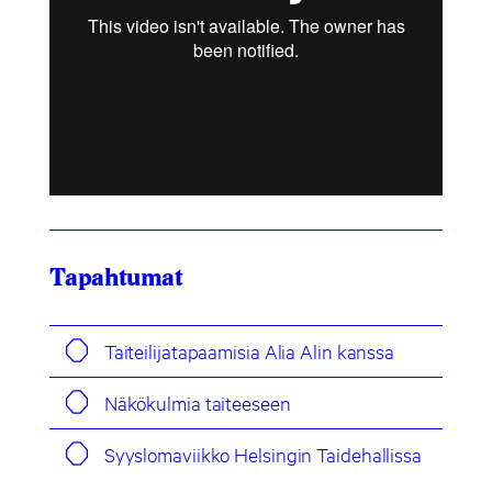
Tapahtumat
Taiteilijatapaamisia Alia Alin kanssa
Näkökulmia taiteeseen
Syyslomaviikko Helsingin Taidehallissa