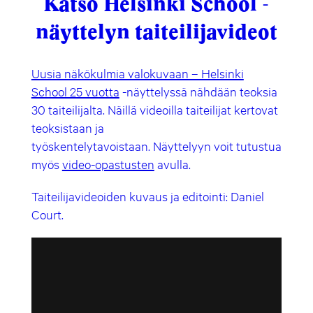
Katso Helsinki School -
näyttelyn taiteilijavideot
Uusia näkökulmia valokuvaan – Helsinki
School 25 vuotta
-näyttelyssä nähdään teoksia
30 taiteilijalta. Näillä videoilla taiteilijat kertovat
teoksistaan ja
työskentelytavoistaan. Näyttelyyn voit tutustua
myös
video-opastusten
avulla.
Taiteilijavideoiden kuvaus ja editointi: Daniel
Court.