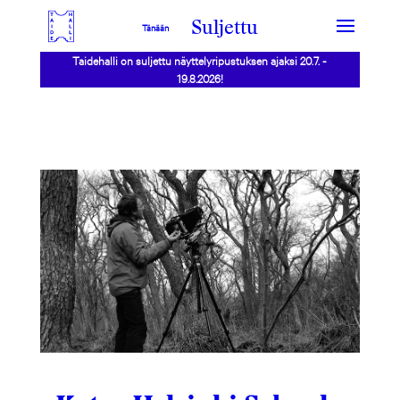
Suljettu
Tänään
Taidehalli on suljettu näyttelyripustuksen ajaksi 20.7. -
19.8.2026!