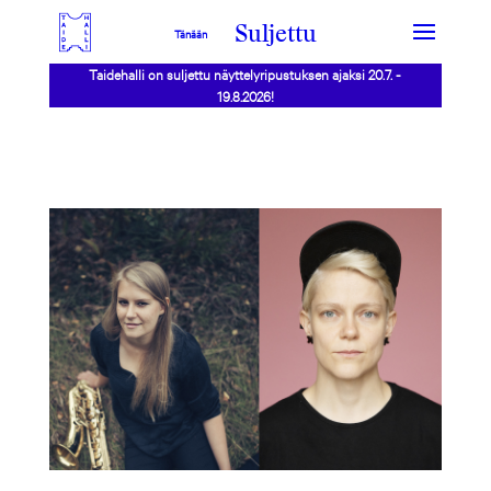
Suljettu
Tänään
Taidehalli on suljettu näyttelyripustuksen ajaksi 20.7. -
19.8.2026!