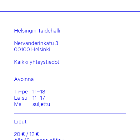
Helsingin Taidehalli
Nervanderinkatu 3
00100 Helsinki
Kaikki yhteystiedot
Avoinna
Ti–pe
11–18
La-su
11–17
Ma
suljettu
Liput
20 € / 12 €
Alle 18v vapaa pääsy