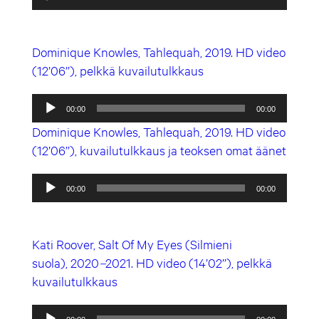
Dominique Knowles, Tahlequah,
2019. HD video
(12’06’’), pelkkä kuvailutulkkaus
Äänitoistin
00:00
00:00
Dominique Knowles, Tahlequah,
2019. HD video
(12’06’’), kuvailutulkkaus ja teoksen omat äänet
Äänitoistin
00:00
00:00
Kati Roover, Salt Of My Eyes (Silmieni
suola), 2020
–
2021. HD video (14’02’’), pelkkä
kuvailutulkkaus
Äänitoistin