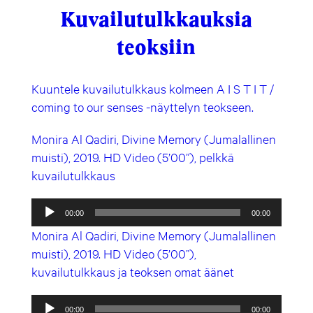
Kuvailutulkkauksia
teoksiin
Kuuntele kuvailutulkkaus kolmeen A I S T I T /
coming to our senses -näyttelyn teokseen.
Monira Al Qadiri, Divine Memory (Jumalallinen
muisti), 2019. HD Video (5’00”), pelkkä
kuvailutulkkaus
Äänitoistin
00:00
00:00
Monira Al Qadiri, Divine Memory (Jumalallinen
muisti), 2019. HD Video (5’00”),
kuvailutulkkaus ja teoksen omat äänet
Äänitoistin
00:00
00:00