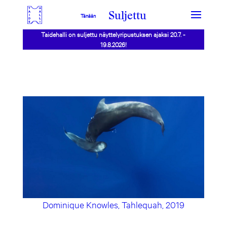
Suljettu
Tänään
Taidehalli on suljettu näyttelyripustuksen ajaksi 20.7. -
19.8.2026!
Dominique Knowles, Tahlequah, 2019