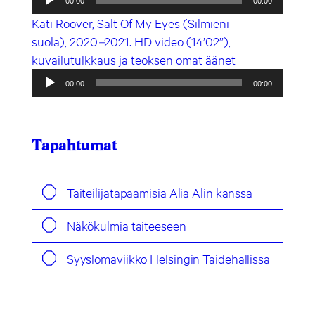
00:00
00:00
Kati Roover, Salt Of My Eyes (Silmieni
suola), 2020
–
2021. HD video (14’02’’),
kuvailutulkkaus ja teoksen omat äänet
Äänitoistin
00:00
00:00
Tapahtumat
Taiteilijatapaamisia Alia Alin kanssa
Näkökulmia taiteeseen
Syyslomaviikko Helsingin Taidehallissa