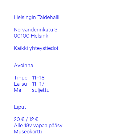
Helsingin Taidehalli
Nervanderinkatu 3
00100 Helsinki
Kaikki yhteystiedot
Avoinna
Ti–pe
11–18
La-su
11–17
Ma
suljettu
Liput
20 € / 12 €
Alle 18v vapaa pääsy
Museokortti