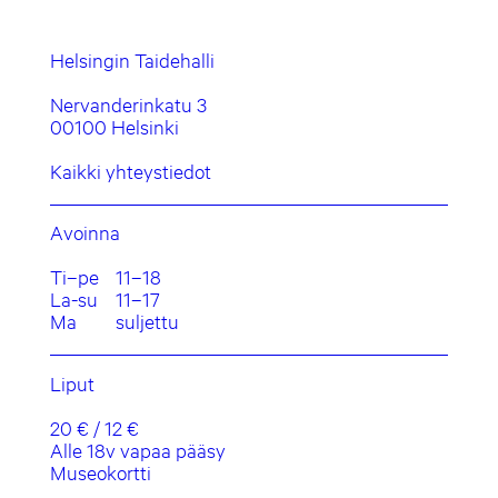
Helsingin Taidehalli
Nervanderinkatu 3
00100 Helsinki
Kaikki yhteystiedot
Avoinna
Ti–pe
11–18
La-su
11–17
Ma
suljettu
Liput
20 € / 12 €
Alle 18v vapaa pääsy
Museokortti