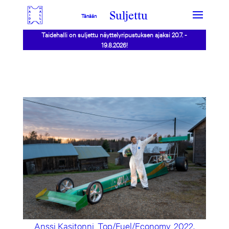
Suljettu
Tänään
Taidehalli on suljettu näyttelyripustuksen ajaksi 20.7. -
19.8.2026!
Anssi Kasitonni, Top/Fuel/Economy, 2022.