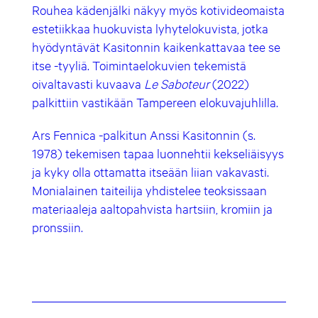
Rouhea kädenjälki näkyy myös kotivideomaista
estetiikkaa huokuvista lyhytelokuvista, jotka
hyödyntävät Kasitonnin kaikenkattavaa tee se
itse -tyyliä. Toimintaelokuvien tekemistä
oivaltavasti kuvaava
Le Saboteur
(2022)
palkittiin vastikään Tampereen elokuvajuhlilla.
Ars Fennica -palkitun Anssi Kasitonnin (s.
1978) tekemisen tapaa luonnehtii kekseliäisyys
ja kyky olla ottamatta itseään liian vakavasti.
Monialainen taiteilija yhdistelee teoksissaan
materiaaleja aaltopahvista hartsiin, kromiin ja
pronssiin.