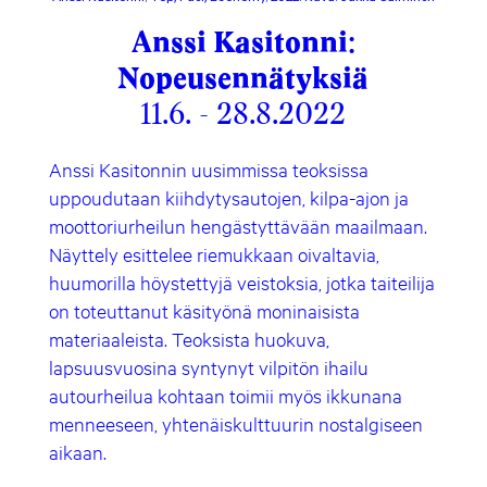
Anssi Kasitonni:
Nopeusennätyksiä
11.6. - 28.8.2022
Anssi Kasitonnin uusimmissa teoksissa
uppoudutaan kiihdytysautojen, kilpa-ajon ja
moottoriurheilun hengästyttävään maailmaan.
Näyttely esittelee riemukkaan oivaltavia,
huumorilla höystettyjä veistoksia, jotka taiteilija
on toteuttanut käsityönä moninaisista
materiaaleista. Teoksista huokuva,
lapsuusvuosina syntynyt vilpitön ihailu
autourheilua kohtaan toimii myös ikkunana
menneeseen, yhtenäiskulttuurin nostalgiseen
aikaan.