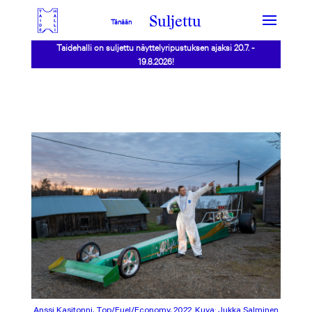
Suljettu
Tänään
Taidehalli on suljettu näyttelyripustuksen ajaksi 20.7. -
19.8.2026!
Anssi Kasitonni, Top/Fuel/Economy, 2022. Kuva: Jukka Salminen