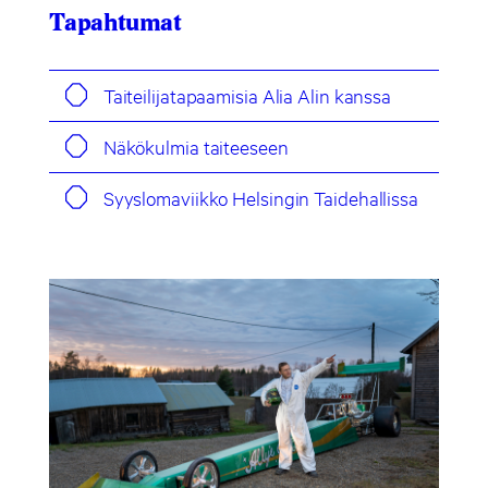
Tapahtumat
Taiteilijatapaamisia Alia Alin kanssa
Näkökulmia taiteeseen
Syyslomaviikko Helsingin Taidehallissa