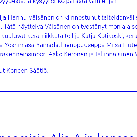
yydestä, ja kysyy: onko parasta vain ehjä?
jailija Hannu Väisänen on kiinnostunut taiteidenväl
. Tätä näyttelyä Väisänen on työstänyt monialais
 kuuluvat keramiikkataiteilija Katja Kotikoski, ke
ä Yoshimasa Yamada,
hienopuuseppä Miisa Hüter,
rakenneinsinööri Asko Keronen ja tallinnalainen 
ut Koneen Säätiö.