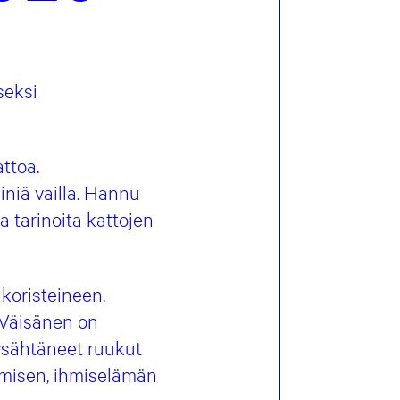
seksi
ttoa.
iniä vailla. Hannu
a tarinoita kattojen
akoristeineen.
 Väisänen on
lysähtäneet ruukut
hmisen, ihmiselämän