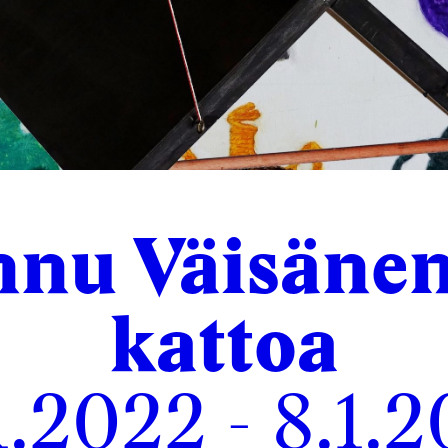
nu Väisänen
kattoa
1.2022 - 8.1.