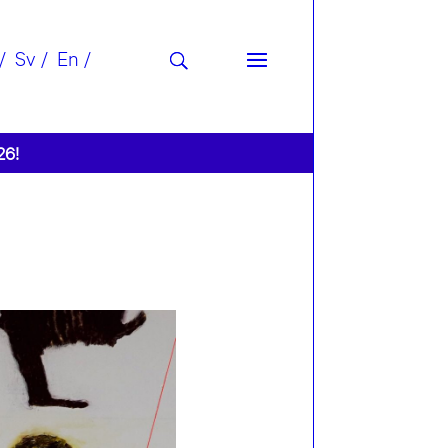
Sv
En
26!