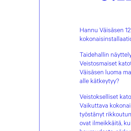
Hannu Väisäsen 12 
kokonaisinstallaatio
Taidehallin näyttel
Veistosmaiset katot
Väisäsen luoma maai
alle kätkeytyy?
Veistokselliset kat
Vaikuttava kokonais
työstänyt rikkoutu
ovat ilmeikkäitä, 