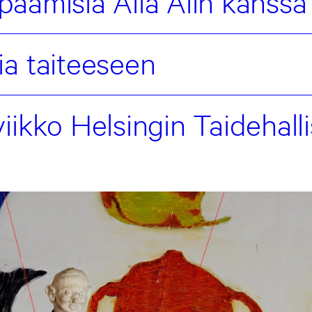
tapaamisia Alia Alin kanssa
a taiteeseen
ikko Helsingin Taidehall