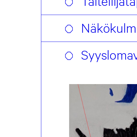
Taiteilija
Näkökulmi
Syyslomavi