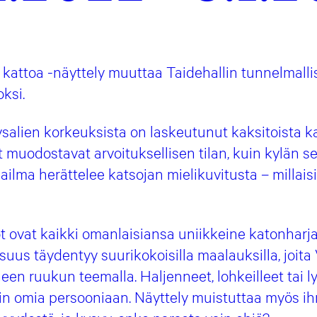
kattoa -näyttely muuttaa Taidehallin tunnelmalli
ksi.
ysalien korkeuksista on laskeutunut kaksitoista ka
 muodostavat arvoituksellisen tilan, kuin kylän se
lma herättelee katsojan mielikuvitusta – millaisi
ot ovat kaikki omanlaisiansa uniikkeine katonharj
uus täydentyy suurikokoisilla maalauksilla, joita
neen ruukun teemalla.
Haljenneet, lohkeilleet tai 
kuin omia persooniaan. Näyttely muistuttaa myös i