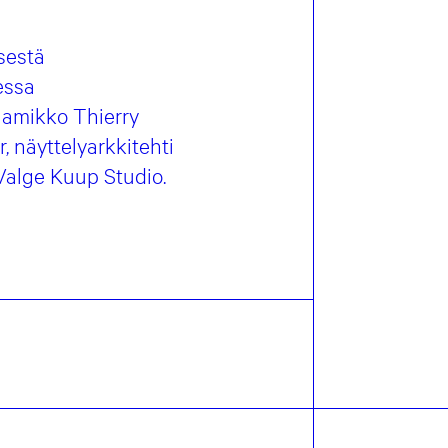
isestä
essa
raamikko Thierry
 näyttelyarkkitehti
Valge Kuup Studio.