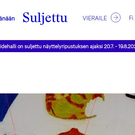
Suljettu
Fi
VIERAILE
änään
idehalli on suljettu näyttelyripustuksen ajaksi 20.7. - 19.8.20