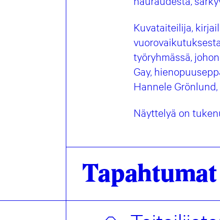
hauraudesta, särkyv
Kuvataiteilija, kir
vuorovaikutuksesta
työryhmässä,
johon
Gay, hienopuusepp
Hannele Grönlund, 
Näyttelyä on tuken
Tapahtumat