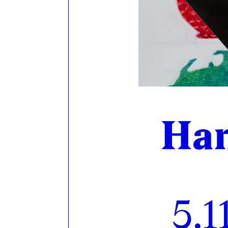
Han
5.1