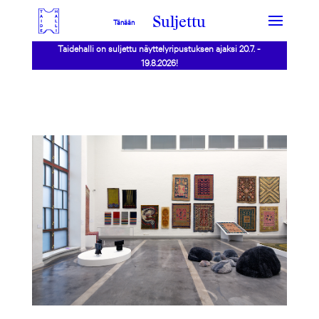
Suljettu
Tänään
Taidehalli on suljettu näyttelyripustuksen ajaksi 20.7. -
19.8.2026!